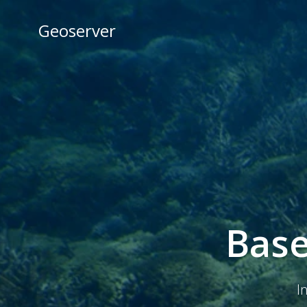
Skip
to
Geoserver
content
Base
I