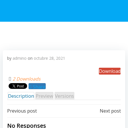
by
admino
on
octubre 28, 2021
Download
2 Downloads
Share
Description
Preview
Versions
Post
Post
Previous post
Next post
navigation
navigation
No Responses