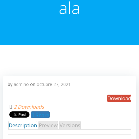
ala
by
admino
on
octubre 27, 2021
Download
2 Downloads
Share
Description
Preview
Versions