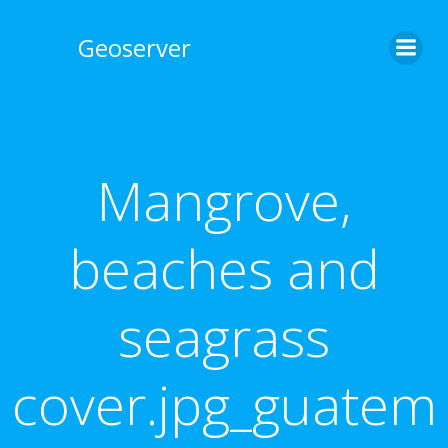
Skip
to
Geoserver
content
Mangrove,
beaches and
seagrass
cover.jpg_guatem