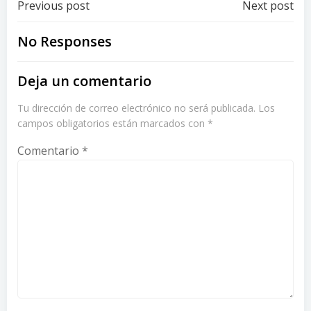
Post
Post
Previous post
Next post
navigation
navigation
No Responses
Deja un comentario
Tu dirección de correo electrónico no será publicada.
Los
campos obligatorios están marcados con
*
Comentario
*