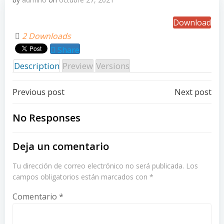
Download
2 Downloads
Share
Description
Preview
Versions
Post
Post
Previous post
Next post
navigation
navigation
No Responses
Deja un comentario
Tu dirección de correo electrónico no será publicada.
Los
campos obligatorios están marcados con
*
Comentario
*