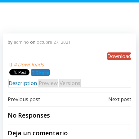
by
admino
on
octubre 27, 2021
Download
4 Downloads
Share
Description
Preview
Versions
Post
Post
Previous post
Next post
navigation
navigation
No Responses
Deja un comentario