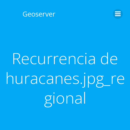
Skip
to
Geoserver
content
Recurrencia de
huracanes.jpg_re
gional