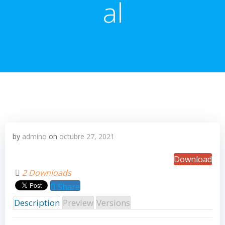
al
by
admino
on
octubre 27, 2021
Download
2 Downloads
Share
Description
Preview
Versions