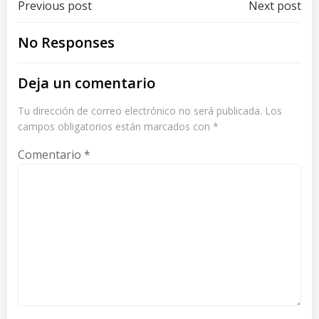
Post
Post
Previous post
Next post
navigation
navigation
No Responses
Deja un comentario
Tu dirección de correo electrónico no será publicada.
Los
campos obligatorios están marcados con
*
Comentario
*