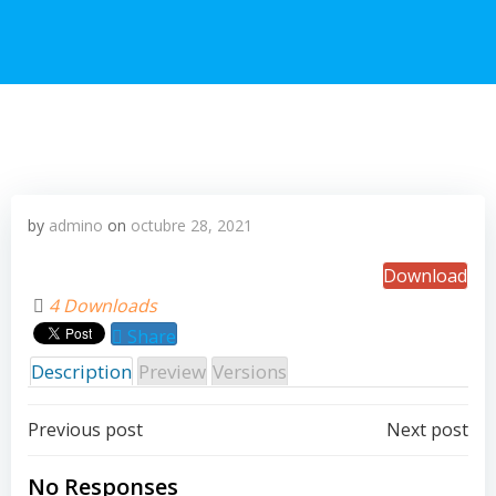
by
admino
on
octubre 28, 2021
Download
4 Downloads
Share
Description
Preview
Versions
Post
Post
Previous post
Next post
navigation
navigation
No Responses